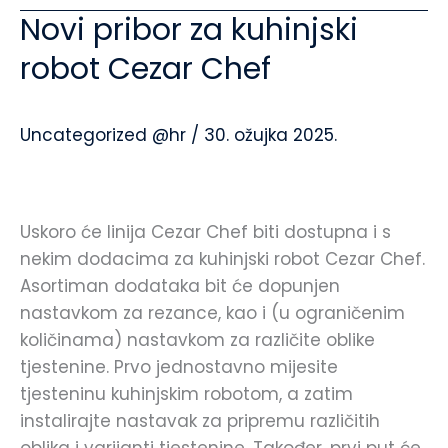
Novi pribor za kuhinjski
Novi
pribor
robot Cezar Chef
za
kuhinjski
robot
Uncategorized @hr
/
30. ožujka 2025.
Cezar
Chef
Uskoro će linija Cezar Chef biti dostupna i s
nekim dodacima za kuhinjski robot Cezar Chef.
Asortiman dodataka bit će dopunjen
nastavkom za rezance, kao i (u ograničenim
količinama) nastavkom za različite oblike
tjestenine. Prvo jednostavno mijesite
tjesteninu kuhinjskim robotom, a zatim
instalirajte nastavak za pripremu različitih