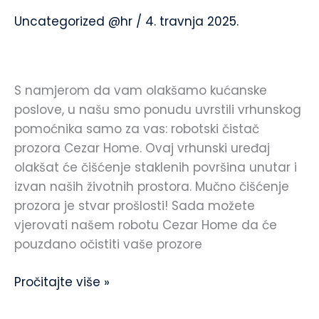
čistač
Uncategorized @hr
/
4. travnja 2025.
prozora
S namjerom da vam olakšamo kućanske
poslove, u našu smo ponudu uvrstili vrhunskog
pomoćnika samo za vas: robotski čistač
prozora Cezar Home. Ovaj vrhunski uređaj
olakšat će čišćenje staklenih površina unutar i
izvan naših životnih prostora. Mučno čišćenje
prozora je stvar prošlosti! Sada možete
vjerovati našem robotu Cezar Home da će
pouzdano očistiti vaše prozore
Pročitajte više »