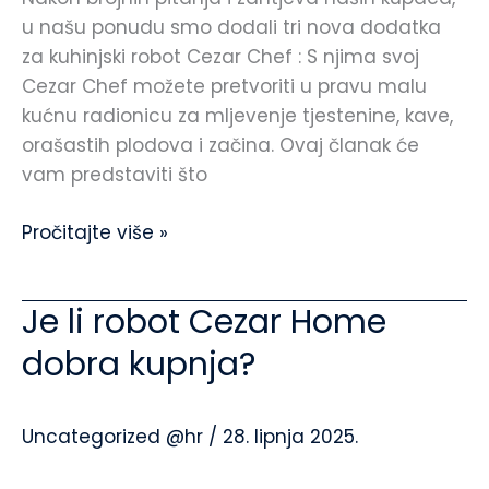
u našu ponudu smo dodali tri nova dodatka
za kuhinjski robot Cezar Chef : S njima svoj
Cezar Chef možete pretvoriti u pravu malu
kućnu radionicu za mljevenje tjestenine, kave,
orašastih plodova i začina. Ovaj članak će
vam predstaviti što
Pročitajte više »
Je li robot Cezar Home
Je
li
dobra kupnja?
robot
Cezar
Home
Uncategorized @hr
/
28. lipnja 2025.
dobra