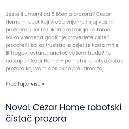
kupnja?
Jeste li umorni od čišćenja prozora? Cezar
Home – robot koji vraća vrijeme i sjaj vašim
prozorima Jeste li ikada razmišljali o tome
koliko vremena godišnje provedete čisteći
prozore? I koliko frustracije osjetite kada mrlje
ili tragovi ostanu, unatoč vašem trudu? Tu
nastupa Cezar Home – pametni robotski čistač
prozora koji vam doslovno preuzima taj
Pročitajte više »
Novo! Cezar Home robotski
Novo!
Cezar
čistač prozora
Home
robotski