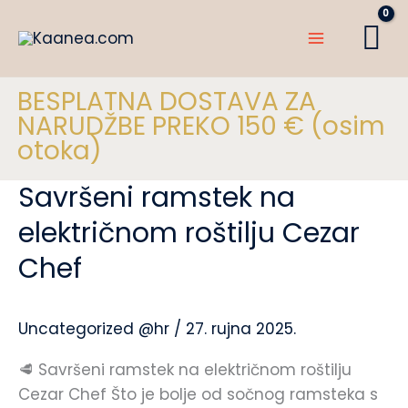
Preskoči
na
sadržaj
BESPLATNA DOSTAVA ZA
NARUDŽBE PREKO 150 € (osim
otoka)
Savršeni ramstek na
Savršeni
ramstek
električnom roštilju Cezar
na
Chef
električnom
roštilju
Cezar
Uncategorized @hr
/
27. rujna 2025.
Chef
🥩 Savršeni ramstek na električnom roštilju
Cezar Chef Što je bolje od sočnog ramsteka s