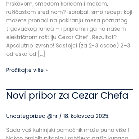
hrskavom, smeđom koricom i mekom,
ružičastom sredinom? Isprobali smo recept koji
možete pronaći na pakiranju mesa poznatog
trgovačkog lanca – i pripremili ga na našem
električnom roštilju Cezar Chef . Rezultat?
Apsolutno izvrsno! Sastojci (za 2-3 osobe) 2–3
odreska od […]
Pročitajte više »
Novi pribor za Cezar Chefa
Novi
pribor
za
Uncategorized @hr
/
18. kolovoza 2025.
Cezar
Chefa
Sada vaš kuhinjski pomoćnik može puno više !
Nakon brojnih pitanja i zahtjeva naših kupaca,