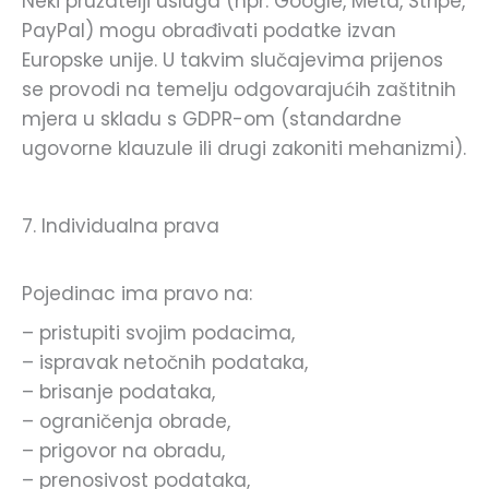
Neki pružatelji usluga (npr. Google, Meta, Stripe,
PayPal) mogu obrađivati ​​podatke izvan
Europske unije. U takvim slučajevima prijenos
se provodi na temelju odgovarajućih zaštitnih
mjera u skladu s GDPR-om (standardne
ugovorne klauzule ili drugi zakoniti mehanizmi).
7. Individualna prava
Pojedinac ima pravo na:
– pristupiti svojim podacima,
– ispravak netočnih podataka,
– brisanje podataka,
– ograničenja obrade,
– prigovor na obradu,
– prenosivost podataka,