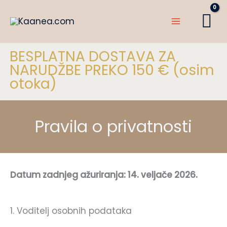
Preskoči
na
sadržaj
BESPLATNA DOSTAVA ZA
NARUDŽBE PREKO 150 € (osim
otoka)
Pravila o privatnosti
Datum zadnjeg ažuriranja: 14. veljače 2026.
1. Voditelj osobnih podataka